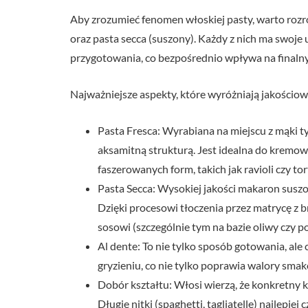
Aby zrozumieć fenomen włoskiej pasty, warto rozr
oraz pasta secca (suszony). Każdy z nich ma swoje
przygotowania, co bezpośrednio wpływa na finalny 
Najważniejsze aspekty, które wyróżniają jakościo
Pasta Fresca: Wyrabiana na miejscu z mąki typ
aksamitną strukturą. Jest idealna do kremow
faszerowanych form, takich jak ravioli czy tort
Pasta Secca: Wysokiej jakości makaron suszo
Dzięki procesowi tłoczenia przez matrycę z b
sosowi (szczególnie tym na bazie oliwy czy po
Al dente: To nie tylko sposób gotowania, ale 
gryzieniu, co nie tylko poprawia walory smak
Dobór kształtu: Włosi wierzą, że konkretny 
Długie nitki (spaghetti, tagliatelle) najlepiej