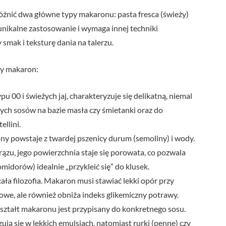
óżnić dwa główne typy makaronu: pasta fresca (świeży)
 unikalne zastosowanie i wymaga innej techniki
smak i teksturę dania na talerzu.
wy makaron:
u 00 i świeżych jaj, charakteryzuje się delikatną, niemal
ych sosów na bazie masła czy śmietanki oraz do
ellini.
ny powstaje z twardej pszenicy durum (semoliny) i wody.
rązu, jego powierzchnia staje się porowata, co pozwala
midorów) idealnie „przykleić się” do klusek.
cała filozofia. Makaron musi stawiać lekki opór przy
owe, ale również obniża indeks glikemiczny potrawy.
kształt makaronu jest przypisany do konkretnego sosu.
 czują się w lekkich emulsjach, natomiast rurki (penne) czy