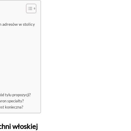
h adresów w stolicy
d tylu propozycji?
ron specialty?
est konieczna?
chni włoskiej