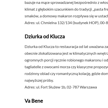
bazuje na mące sprowadzanej bezpośrednio z włosk
klimat z głębokim szacunkiem do tradycji „pasta f
smaków, a domowy makaron rozpływa się w ustac
Adres: ul. Chmielna 132/134 (budynek HOP), 00
Dziurka od Klucza
Dziurka od Klucza to restauracja od lat uważana za
obecnie zlokalizowana jest w klimatycznych wnętrz
ogromnych porcji ręcznie robionego makaronu i od
tagliatelle z owocami morza czy klasyczne propozycje
rodzinny obiad czy romantyczną kolację, gdzie d
najwyższej próby.
Adres: ul. Fort Służew 1b, 02-787 Warszawa
Va Bene