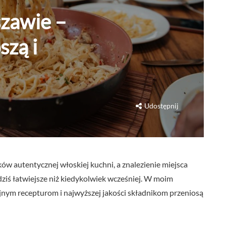
zawie –
szą i
Udostępnij
w autentycznej włoskiej kuchni, a znalezienie miejsca
ziś łatwiejsze niż kiedykolwiek wcześniej. W moim
yjnym recepturom i najwyższej jakości składnikom przeniosą