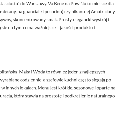
stasciutta” do Warszawy. Va Bene na Powiślu to miejsce dla
mietany, na guanciale i pecorino) czy pikantnej Amatriciany.
nsywny, skoncentrowany smak. Prosty, elegancki wystrój i
 się na tym, co najważniejsze – jakości produktu i
politańską, Mąka i Woda to również jeden z najlepszych
wyrabiane codziennie, a szefowie kuchni często sięgają po
e w innych lokalach. Menu jest krótkie, sezonowe i oparte na
acja, która stawia na prostotę i podkreślenie naturalnego