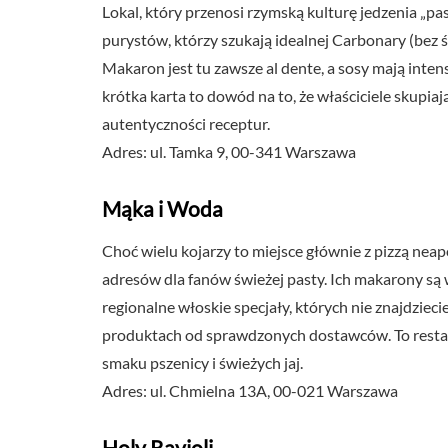
Lokal, który przenosi rzymską kulturę jedzenia „pa
purystów, którzy szukają idealnej Carbonary (bez ś
Makaron jest tu zawsze al dente, a sosy mają inte
krótka karta to dowód na to, że właściciele skupiają
autentyczności receptur.
Adres: ul. Tamka 9, 00-341 Warszawa
Mąka i Woda
Choć wielu kojarzy to miejsce głównie z pizzą nea
adresów dla fanów świeżej pasty. Ich makarony są 
regionalne włoskie specjały, których nie znajdzieci
produktach od sprawdzonych dostawców. To restaur
smaku pszenicy i świeżych jaj.
Adres: ul. Chmielna 13A, 00-021 Warszawa
Holy Ravioli