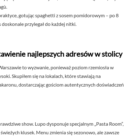
agù.
praktyce, gotując spaghetti z sosem pomidorowym – po 8
 doskonale przylegał do każdej nitki.
awienie najlepszych adresów w stolicy
Warszawie to wyzwanie, ponieważ poziom rzemiosła w
oki. Skupiłem się na lokalach, które stawiają na
akaronu, dostarczając gościom autentycznych doświadczeń
 prawdziwe show. Lupo dysponuje specjalnym „Pasta Room”,
w świeżych klusek. Menu zmienia się sezonowo, ale zawsze