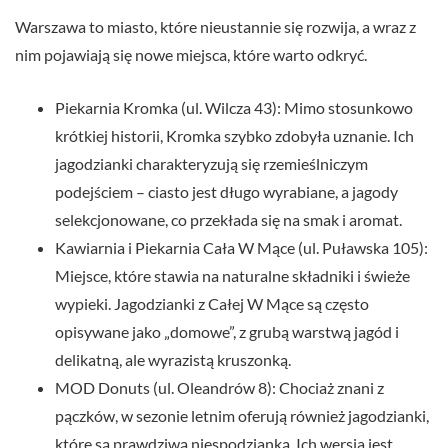
Warszawa to miasto, które nieustannie się rozwija, a wraz z
nim pojawiają się nowe miejsca, które warto odkryć.
Piekarnia Kromka (ul. Wilcza 43): Mimo stosunkowo
krótkiej historii, Kromka szybko zdobyła uznanie. Ich
jagodzianki charakteryzują się rzemieślniczym
podejściem – ciasto jest długo wyrabiane, a jagody
selekcjonowane, co przekłada się na smak i aromat.
Kawiarnia i Piekarnia Cała W Mące (ul. Puławska 105):
Miejsce, które stawia na naturalne składniki i świeże
wypieki. Jagodzianki z Całej W Mące są często
opisywane jako „domowe”, z grubą warstwą jagód i
delikatną, ale wyrazistą kruszonką.
MOD Donuts (ul. Oleandrów 8): Chociaż znani z
pączków, w sezonie letnim oferują również jagodzianki,
które są prawdziwą niespodzianką. Ich wersja jest