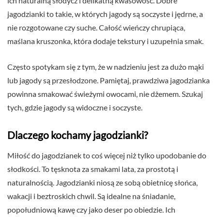
ich naturalną słodycz i delikatną kwasowość. Dobre
jagodzianki to takie, w których jagody są soczyste i jędrne, a
nie rozgotowane czy suche. Całość wieńczy chrupiąca,
maślana kruszonka, która dodaje tekstury i uzupełnia smak.
Często spotykam się z tym, że w nadzieniu jest za dużo mąki
lub jagody są przesłodzone. Pamiętaj, prawdziwa jagodzianka
powinna smakować świeżymi owocami, nie dżemem. Szukaj
tych, gdzie jagody są widoczne i soczyste.
Dlaczego kochamy jagodzianki?
Miłość do jagodzianek to coś więcej niż tylko upodobanie do
słodkości. To tęsknota za smakami lata, za prostotą i
naturalnością. Jagodzianki niosą ze sobą obietnicę słońca,
wakacji i beztroskich chwil. Są idealne na śniadanie,
popołudniową kawę czy jako deser po obiedzie. Ich