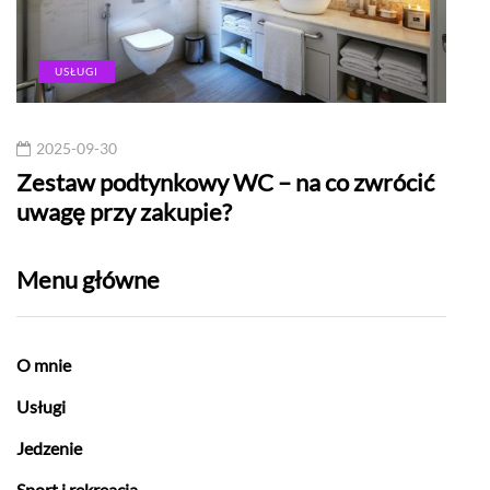
USŁUGI
2025-09-30
20
Zestaw podtynkowy WC – na co zwrócić
Kom
uwagę przy zakupie?
Menu główne
O mnie
Usługi
Jedzenie
Sport i rekreacja