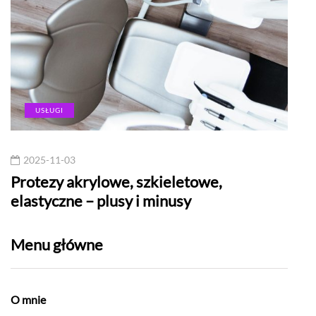
USŁUGI
2025-11-03
20
Protezy akrylowe, szkieletowe,
Naj
elastyczne – plusy i minusy
w W
Menu główne
O mnie