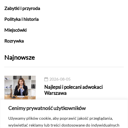
Zabytki i przyroda
Polityka i historia
Miejscówki
Rozrywka
Najnowsze
2026-08-05
Najlepsi i polecani adwokaci
Warszawa
Cenimy prywatność użytkowników
2026-08-05
Gdzie na drinka w Warszawie –
Używamy plików cookie, aby poprawić jakość przeglądania,
cocktail bary i bary
wyświetlać reklamy lub treści dostosowane do indywidualnych