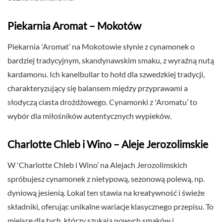
Piekarnia Aromat – Mokotów
Piekarnia 'Aromat’ na Mokotowie słynie z cynamonek o
bardziej tradycyjnym, skandynawskim smaku, z wyraźną nutą
kardamonu. Ich kanelbullar to hołd dla szwedzkiej tradycji,
charakteryzujący się balansem między przyprawami a
słodyczą ciasta drożdżowego. Cynamonki z 'Aromatu’ to
wybór dla miłośników autentycznych wypieków.
Charlotte Chleb i Wino – Aleje Jerozolimskie
W 'Charlotte Chleb i Wino’ na Alejach Jerozolimskich
spróbujesz cynamonek z nietypową, sezonową polewą, np.
dyniową jesienią. Lokal ten stawia na kreatywność i świeże
składniki, oferując unikalne wariacje klasycznego przepisu. To
miejsce dla tych, którzy szukają nowych smaków i