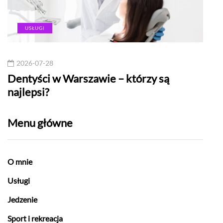
USŁUGI
2026-07-28
20
Dentyści w Warszawie – którzy są
Naj
najlepsi?
chr
Menu główne
O mnie
Usługi
Jedzenie
Sport i rekreacja