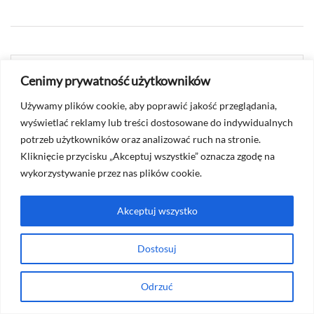
Poprzedni artykuł
Cenimy prywatność użytkowników
2026-07-22
Używamy plików cookie, aby poprawić jakość przeglądania,
wyświetlać reklamy lub treści dostosowane do indywidualnych
Łazienki Królewskie – ciekawostki i informacje
potrzeb użytkowników oraz analizować ruch na stronie.
Kliknięcie przycisku „Akceptuj wszystkie” oznacza zgodę na
Następny artykuł
wykorzystywanie przez nas plików cookie.
2026-07-23
Akceptuj wszystko
Cynamonki w Warszawie – przewodnik po
najbardziej aromatycznych bułeczkach
Dostosuj
Odrzuć