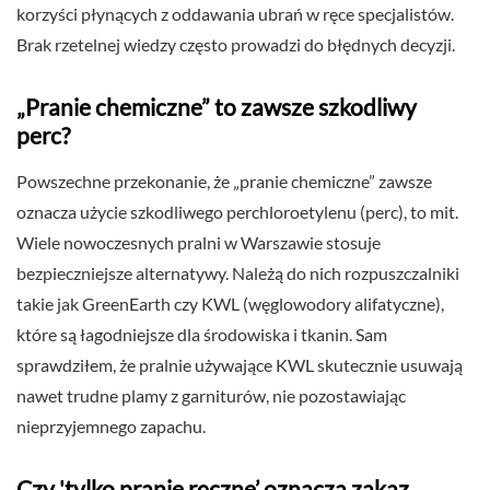
korzyści płynących z oddawania ubrań w ręce specjalistów.
Brak rzetelnej wiedzy często prowadzi do błędnych decyzji.
„Pranie chemiczne” to zawsze szkodliwy
perc?
Powszechne przekonanie, że „pranie chemiczne” zawsze
oznacza użycie szkodliwego perchloroetylenu (perc), to mit.
Wiele nowoczesnych pralni w Warszawie stosuje
bezpieczniejsze alternatywy. Należą do nich rozpuszczalniki
takie jak GreenEarth czy KWL (węglowodory alifatyczne),
które są łagodniejsze dla środowiska i tkanin. Sam
sprawdziłem, że pralnie używające KWL skutecznie usuwają
nawet trudne plamy z garniturów, nie pozostawiając
nieprzyjemnego zapachu.
Czy 'tylko pranie ręczne’ oznacza zakaz