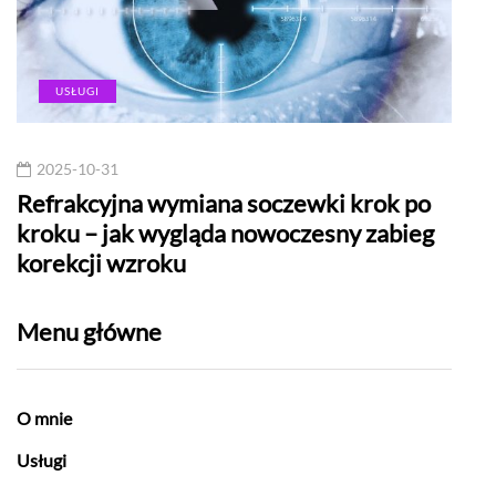
USŁUGI
2025-10-31
20
Refrakcyjna wymiana soczewki krok po
Pol
kroku – jak wygląda nowoczesny zabieg
korekcji wzroku
Menu główne
O mnie
Usługi