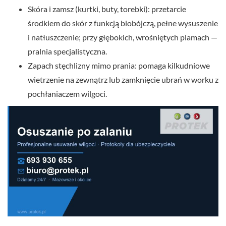
Skóra i zamsz (kurtki, buty, torebki): przetarcie
środkiem do skór z funkcją biobójczą, pełne wysuszenie
i natłuszczenie; przy głębokich, wrośniętych plamach —
pralnia specjalistyczna.
Zapach stęchlizny mimo prania: pomaga kilkudniowe
wietrzenie na zewnątrz lub zamknięcie ubrań w worku z
pochłaniaczem wilgoci.