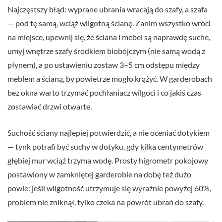
Najczęstszy błąd: wyprane ubrania wracają do szafy, a szafa
— pod tę samą, wciąż wilgotną ścianę. Zanim wszystko wróci
na miejsce, upewnij się, że ściana i mebel są naprawdę suche,
umyj wnętrze szafy środkiem biobójczym (nie samą wodą z
płynem), a po ustawieniu zostaw 3–5 cm odstępu między
meblem a ścianą, by powietrze mogło krążyć. W garderobach
bez okna warto trzymać pochłaniacz wilgoci i co jakiś czas
zostawiać drzwi otwarte.
Suchość ściany najlepiej potwierdzić, a nie oceniać dotykiem
— tynk potrafi być suchy w dotyku, gdy kilka centymetrów
głębiej mur wciąż trzyma wodę. Prosty higrometr pokojowy
postawiony w zamkniętej garderobie na dobę też dużo
powie: jeśli wilgotność utrzymuje się wyraźnie powyżej 60%,
problem nie zniknął, tylko czeka na powrót ubrań do szafy.