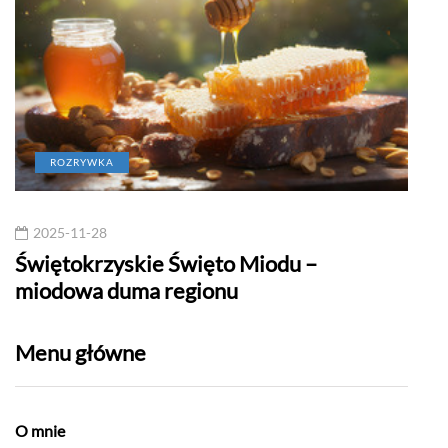
ROZRYWKA
2025-11-28
20
w
Świętokrzyskie Święto Miodu –
Jan
miodowa duma regionu
Menu główne
O mnie