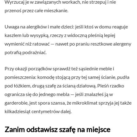
Wyrzucaj je w zawiązanych workach, nie strzepuj i nie
przenoś przez całe mieszkanie.
Uwaga na alergików i małe dzieci: jeśli ktoś w domu reaguje
kaszlem lub wysypką, rzeczy z widoczną pleśnią lepiej
wymienić niż ratować — nawet po praniu resztkowe alergeny
potrafią podrażniać.
Przy okazji porządków sprawdź też sąsiednie meble i
pomieszczenia: komodę stojącą przy tej samej ścianie, pudła
pod łóżkiem, drugą szafę za ścianą działową. Pleśń rzadko
ogranicza się do jednego mebla — jeśli znalazłeś ją w
garderobie, jest spora szansa, że mikroklimat sprzyja jej także
kilkadziesiąt centymetrów dalej.
Zanim odstawisz szafę na miejsce