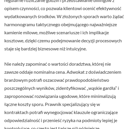
regularne rozliczanie godzin i przedstawianie billingów z
opisem czynności, co pozwala klientowi ocenić efektywność
wydatkowanych środków. W złożonych sporach warto żądać
harmonogramu taktycznego obejmującego najważniejsze
kamienie milowe, możliwe scenariusze i ich implikacje
kosztowe, dzięki czemu podejmowanie decyzji procesowych
staje się bardziej biznesowe niż intuicyjne.
Nie należy zapominać o wartości doradztwa, której nie
zawsze oddaje nominalna cena. Adwokat z doświadczeniem
branżowym potrafi oszacować prawdopodobieństwo
poszczególnych wyników, zidentyfikować „wąskie gardła” i
zaproponować rozwiązania ugodowe, które minimalizują
łączne koszty sporu. Prawnik specjalizujący się w
kontraktach potrafi wynegocjować klauzule ograniczające
odpowiedzialność i przenieść ryzyka na podmioty lepiej je
kontrolujące, co często jest tańsze niż późniejsze