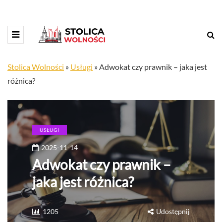
Stolica Wolności
»
Usługi
»
Adwokat czy prawnik – jaka jest
różnica?
USŁUGI
2025-11-14
Adwokat czy prawnik –
jaka jest różnica?
1205
Udostępnij