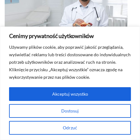
Cenimy prywatność użytkowników
USŁUGI
Używamy plików cookie, aby poprawić jakość przeglądania,
wyświetlać reklamy lub treści dostosowane do indywidualnych
potrzeb użytkowników oraz analizować ruch na stronie.
2026-07-30
20
Kliknięcie przycisku „Akceptuj wszystkie” oznacza zgodę na
y
Klinika urologiczna w Warszawie –
Łazi
wykorzystywanie przez nas plików cookie.
najlepsi specjaliści i leczenie
inf
Akceptuj wszystko
Menu główne
Dostosuj
O mnie
Odrzuć
Usługi