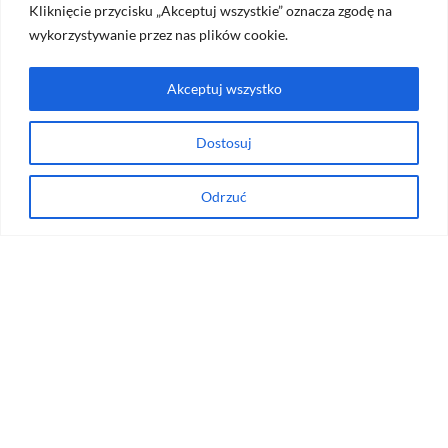
Kliknięcie przycisku „Akceptuj wszystkie” oznacza zgodę na
Miejscówki
wykorzystywanie przez nas plików cookie.
Rozrywka
Akceptuj wszystko
Najnowsze
Dostosuj
Odrzuć
2026-08-05
Najlepsi i polecani adwokaci
Warszawa
2026-08-05
Gdzie na drinka w Warszawie –
cocktail bary i bary
2026-08-04