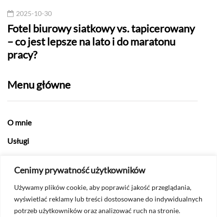
2025-10-30
20
to
Fotel biurowy siatkowy vs. tapicerowany
Ści
– co jest lepsze na lato i do maratonu
pracy?
Menu główne
O mnie
Usługi
Jedzenie
Cenimy prywatność użytkowników
Sport i rekreacja
Używamy plików cookie, aby poprawić jakość przeglądania,
Zabytki i przyroda
wyświetlać reklamy lub treści dostosowane do indywidualnych
potrzeb użytkowników oraz analizować ruch na stronie.
Polityka i historia